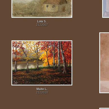
Lola S.
2122007
Maite L.
2122010