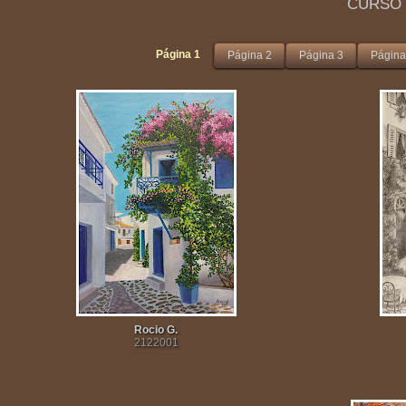
CURSO 
Página 1
Página 2
Página 3
Página
Rocio G.
2122001