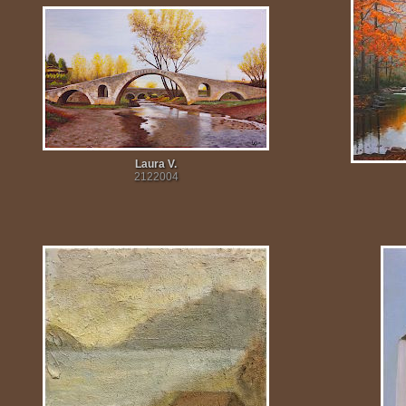
Laura V.
2122004